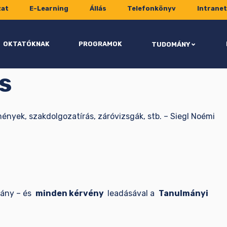
zat
E-Learning
Állás
Telefonkönyv
Intranet
OKTATÓKNAK
PROGRAMOK
TUDOMÁNY
s
ények, szakdolgozatírás, záróvizsgák, stb. – Siegl Noémi
lvány – és
minden kérvény
leadásával a
Tanulmányi