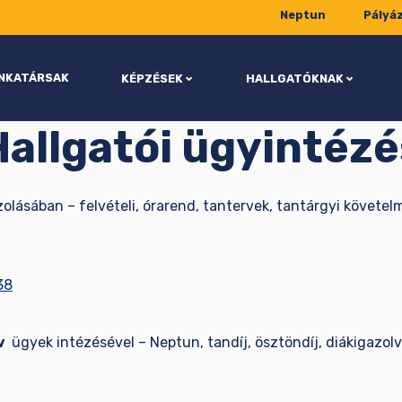
Neptun
Pályá
NKATÁRSAK
KÉPZÉSEK
HALLGATÓKNAK
Hallgatói ügyintézé
lásában – felvételi, órarend, tantervek, tantárgyi követelm
38
v
ügyek intézésével – Neptun, tandíj, ösztöndíj, diákigazo