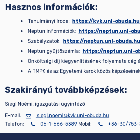
Hasznos információk:
Tanulmányi Iroda:
https://kvk.uni-obuda.h
Neptun információk:
https://neptun.uni-ob
Szabályzatok:
https://neptun.uni-obuda.h
Neptun gyűjtőszámla:
https://neptun.uni-
Önköltségi díj kiegyenlítésének folyamata cég 
A TMPK és az Egyetemi karok közös képzésein
Szakirányú továbbképzések:
Siegl Noémi, igazgatási ügyintéző
E-mail:
siegl.noemi@kvk.uni-obuda.hu
Telefon:
06-1-666-5389
Mobil:
+36-30/753-