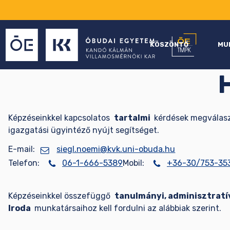
KÖSZÖNTŐ
MU
Képzéseinkkel kapcsolatos
tartalmi
kérdések megválaszo
igazgatási ügyintéző nyújt segítséget.
E-mail:
siegl.noemi@kvk.uni-obuda.hu
Telefon:
06-1-666-5389
Mobil:
+36-30/753-35
Képzéseinkkel összefüggő
tanulmányi, adminisztratí
Iroda
munkatársaihoz kell fordulni az alábbiak szerint.