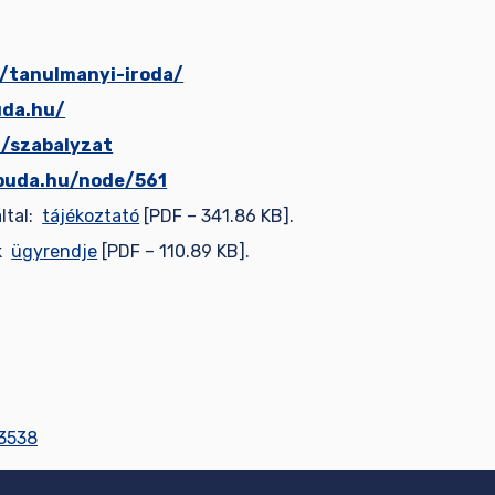
u/tanulmanyi-iroda/
uda.hu/
u/szabalyzat
obuda.hu/node/561
által:
tájékoztató
[PDF – 341.86 KB].
ek
ügyrendje
[PDF – 110.89 KB].
3538