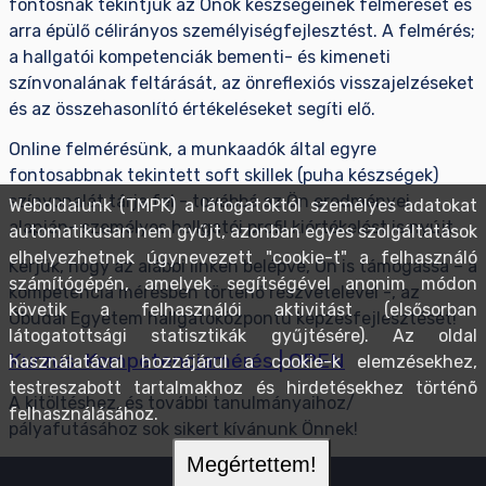
fontosnak tekintjük az Önök készségeinek felmérését és
arra épülő célirányos személyiségfejlesztést. A felmérés;
a hallgatói kompetenciák bementi- és kimeneti
színvonalának feltárását, az önreflexiós visszajelzéseket
és az összehasonlító értékeléseket segíti elő.
Online felmérésünk, a munkaadók által egyre
fontosabbnak tekintett soft skillek (puha készségek)
színvonalát tárja fel - továbbá az Ön eredményei
Weboldalunk (TMPK) a látogatóktól személyes adatokat
alapján- személyes hallgatói profil kiértékelést is nyújt.
automatikusan nem gyűjt, azonban egyes szolgáltatások
elhelyezhetnek úgynevezett "cookie-t" a felhasználó
Kérjük, hogy az alábbi linken belépve, Ön is támogassa – a
számítógépén, amelyek segítségével anonim módon
kompetencia mérésben történő részvételével -, az
követik a felhasználói aktivitást (elsősorban
Óbudai Egyetem hallgatóközpontú képzésfejlesztését!
látogatottsági statisztikák gyűjtésére). Az oldal
Kurzus: Kompetenciamérés | OPEN
használatával hozzájárul a cookie-k elemzésekhez,
testreszabott tartalmakhoz és hirdetésekhez történõ
A kitöltéshez, és további tanulmányaihoz/
felhasználásához.
pályafutásához sok sikert kívánunk Önnek!
Megértettem!