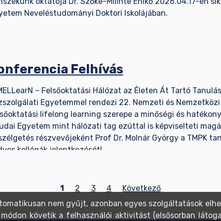
nszékünk oktatója Dr. Szőke-Milinte Enikő 2026.04.17-én sike
yetem Neveléstudományi Doktori Iskolájában.
onferencia Felhívás
MELLearN – Felsőoktatási Hálózat az Életen Át Tartó Tanulá
zszolgálati Egyetemmel rendezi 22. Nemzeti és Nemzetközi 
lsőoktatási lifelong learning szerepe a minőségi és hatékon
udai Egyetem mint hálózati tag ezúttal is képviselteti magá
szélgetés részvevőjeként Prof Dr. Molnár György a TMPK tan
dves kollégák jelentkezését!
1
2
3
4
Következő
tomatikusan nem gyűjt, azonban egyes szolgáltatások elhe
don követik a felhasználói aktivitást (elsősorban látogat