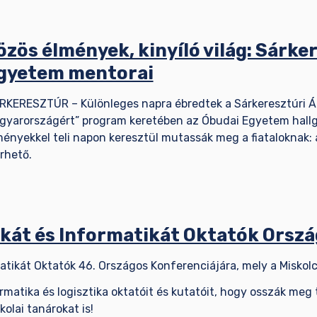
özös élmények, kinyíló világ: Sárke
gyetem mentorai
RKERESZTÚR – Különleges napra ébredtek a Sárkeresztúri Álta
gyarországért” program keretében az Óbudai Egyetem hallga
ményekkel teli napon keresztül mutassák meg a fiataloknak: a
rhető.
ikát és Informatikát Oktatók Orsz
rmatikát Oktatók 46. Országos Konferenciájára, mely a Misko
rmatika és logisztika oktatóit és kutatóit, hogy osszák meg 
olai tanárokat is!