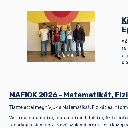
K
E
SÁ
Ma
él
elé
MAFIOK 2026 - Matematikát, Fiz
Tisztelettel meghívjuk a Matematikát, Fizikát és Info
Várjuk a matematika, matematikai didaktika, fizika, info
tanárképzésben részt vevő szakembereket és a középisk