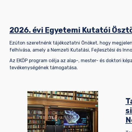
2026. évi Egyetemi Kutatói Ösz
Ezúton szeretnénk tájékoztatni Önöket, hogy megjelen
felhívása, amely a Nemzeti Kutatási, Fejlesztési és In
Az EKÖP program célja az alap-, mester- és doktori képzé
tevékenységének támogatása.
T
s
N