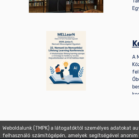
Ta
Eg
K
A 
Kö
fe
Ób
be
ke
Weboldalunk (TMPK) a látogatóktól személyes adatokat au
felhasználó számítógépén, amelyek segítségével anonim mó