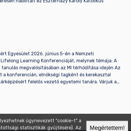
resen habilitált ez Eszterházy Károly Katolikus
sért Egyesület 2026. június 5-én a Nemzeti
Lifelong Learning Konferenciáját, melynek témája: A
y tanulás megvalósításában az MI térhódítása idején Az
t a konferencián, elnökségi tagként és kerekasztal
árképzésért felelős vezető egyetemi tanára. Várjuk a
lyezhetnek úgynevezett "cookie-t" a
Megértettem!
ottsági statisztikák gyűjtésére). Az