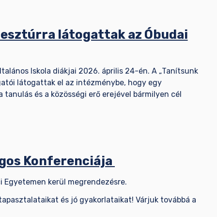
resztúrra látogattak az Óbudai
lános Iskola diákjai 2026. április 24-én. A „Tanítsunk
tói látogattak el az intézménybe, hogy egy
 tanulás és a közösségi erő erejével bármilyen cél
ágos Konferenciája
lci Egyetemen kerül megrendezésre.
tapasztalataikat és jó gyakorlataikat! Várjuk továbbá a