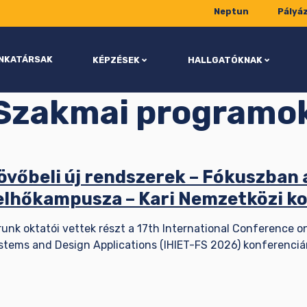
Neptun
Pályá
NKATÁRSAK
KÉPZÉSEK
HALLGATÓKNAK
Szakmai programo
övőbeli új rendszerek – Fókuszban 
elhőkampusza – Kari Nemzetközi ko
runk oktatói vettek részt a 17th International Conference 
stems and Design Applications (IHIET-FS 2026) konferenciá