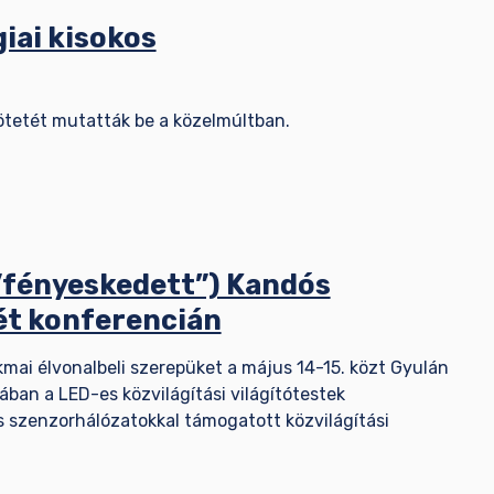
iai kisokos
kötetét mutatták be a közelmúltban.
”fényeskedett”) Kandós
két konferencián
mai élvonalbeli szerepüket a május 14-15. közt Gyulán
ban a LED-es közvilágítási világítótestek
s szenzorhálózatokkal támogatott közvilágítási