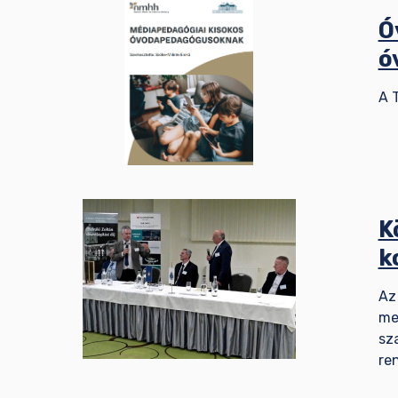
Ó
ó
A 
K
k
Az
me
sz
re