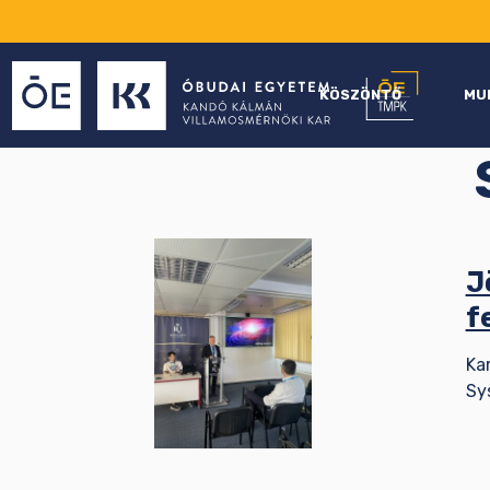
KÖSZÖNTŐ
MU
J
f
Ka
Sy