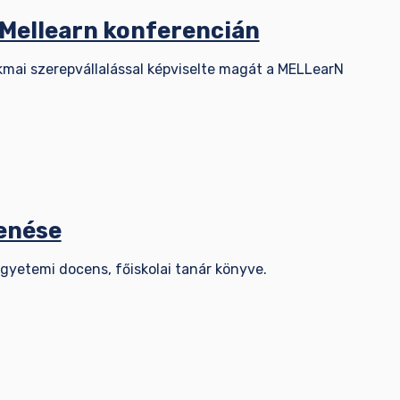
 Mellearn konferencián
kmai szerepvállalással képviselte magát a MELLearN
lenése
egyetemi docens, főiskolai tanár könyve.