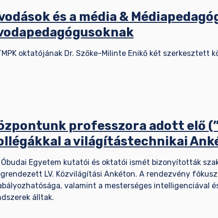
vodások és a média & Médiapedagóg
vodapedagógusoknak
TMPK oktatójának Dr. Szőke-Milinte Enikő két szerkesztett 
özpontunk professzora adott elő (
ollégákkal a világítástechnikai An
 Óbudai Egyetem kutatói és oktatói ismét bizonyították szak
grendezett LV. Közvilágítási Ankéton. A rendezvény fókuszá
abályozhatósága, valamint a mesterséges intelligenciával é
ndszerek álltak.