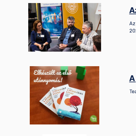
A
Az
20
A
Te