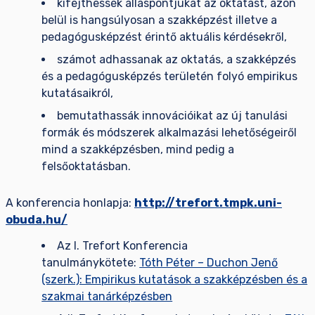
kifejthessék álláspontjukat az oktatást, azon
belül is hangsúlyosan a szakképzést illetve a
pedagógusképzést érintő aktuális kérdésekről,
számot adhassanak az oktatás, a szakképzés
és a pedagógusképzés területén folyó empirikus
kutatásaikról,
bemutathassák innovációikat az új tanulási
formák és módszerek alkalmazási lehetőségeiről
mind a szakképzésben, mind pedig a
felsőoktatásban.
A konferencia honlapja:
http://trefort.tmpk.uni-
obuda.hu/
Az I. Trefort Konferencia
tanulmánykötete:
Tóth Péter – Duchon Jenő
(szerk.): Empirikus kutatások a szakképzésben és a
szakmai tanárképzésben