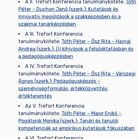
A II. Trefort Konferencia tanulmánykötete:
Tóth
Péter – Duchon Jenő (szerk.): Kutatások és
innovatív megoldások a szakképzésben és a
szakmai tanárképzésben
A III. Trefort Konferencia
tanulmánykötete:
Tóth Péter – Ősz Rita – Hajnal
Andrea (szerk.): Új kihívások a felsőoktatásban és
a pedagógusképzésben
A IV. Trefort Konferencia
tanulmánykötete:
Tóth Péter – Ősz Rita – Várszegi
Ágnes (szerk.): Pedagógusképzés –
személyiségformálás, értékközvetítés,
értékteremtés
Az V. Trefort Konferencia
tanulmánykötete:
Tóth Péter – Maior Enikő –
Pogátsnik Monika (szerk.): Tanári és tanulói
kompetenciák az empirikus kutatások fókuszában
A VI. Trefort Konferencia