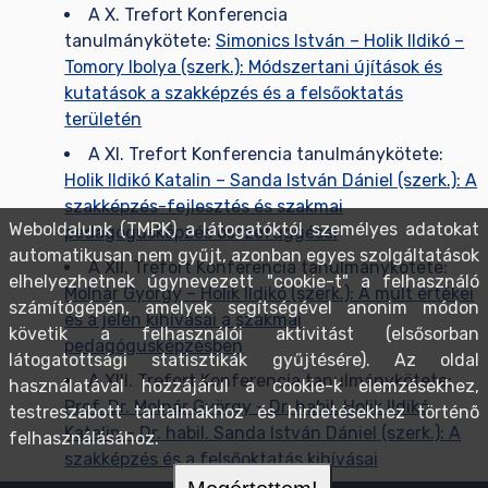
A X. Trefort Konferencia
tanulmánykötete:
Simonics István – Holik Ildikó –
Tomory Ibolya (szerk.): Módszertani újítások és
kutatások a szakképzés és a felsőoktatás
területén
A XI. Trefort Konferencia tanulmánykötete:
Holik Ildikó Katalin – Sanda István Dániel (szerk.): A
szakképzés-fejlesztés és szakmai
Weboldalunk (TMPK) a látogatóktól személyes adatokat
pedagógusképzés összefüggései
automatikusan nem gyűjt, azonban egyes szolgáltatások
A XII. Trefort Konferencia tanulmánykötete:
elhelyezhetnek úgynevezett "cookie-t" a felhasználó
Molnár György – Holik Ildikó (szerk.): A múlt értékei
számítógépén, amelyek segítségével anonim módon
és a jelen kihívásai a szakmai
követik a felhasználói aktivitást (elsősorban
pedagógusképzésben
látogatottsági statisztikák gyűjtésére). Az oldal
A XIII. Trefort Konferencia tanulmánykötete:
használatával hozzájárul a cookie-k elemzésekhez,
Prof. Dr. Molnár György - Dr. habil. Holik Ildikó
testreszabott tartalmakhoz és hirdetésekhez történõ
Katalin – Dr. habil. Sanda István Dániel (szerk.): A
felhasználásához.
szakképzés és a felsőoktatás kihívásai