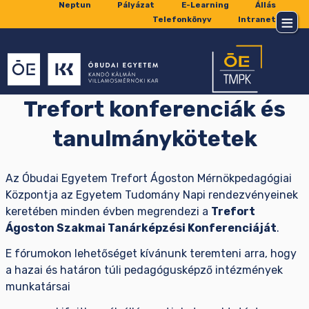
Neptun
Pályázat
E-Learning
Állás
Telefonkönyv
Intranet
Trefort konferenciák és
tanulmánykötetek
Az Óbudai Egyetem Trefort Ágoston Mérnökpedagógiai
Központja az Egyetem Tudomány Napi rendezvényeinek
keretében minden évben megrendezi a
Trefort
Ágoston Szakmai Tanárképzési Konferenciáját
.
E fórumokon lehetőséget kívánunk teremteni arra, hogy
a hazai és határon túli pedagógusképző intézmények
munkatársai