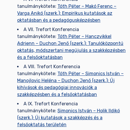
tanulmánykötete:
Tóth Péter – Makó Ferenc –
Varga Anikó (szerk.): Empirikus kutatások az
oktatásban és a pedagógusképzésben
A VII. Trefort Konferencia
tanulmánykötete:
Tóth Péter – Hanczvikkel
Adrienn – Duchon Jenő (szerk.): Tanulóközpontú
oktatás, módszertani megújulás a szakképzésben
és a felsőoktatásban
A VIII. Trefort Konferencia
tanulmánykötete:
Tóth Péter – Simonics István –
Manojlovic Heléna – Duchon Jenő (szerk.): Új
kihívások és pedagógiai innovációk a
szakképzésben és a felsőoktatásban
A IX. Trefort Konferencia
tanulmánykötete:
Simonics István – Holik Ildikó
(szerk.): Új kutatások a szakképzés és a
felsőoktatás területén