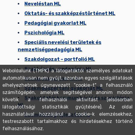
Neveléstan ML
Oktatás- és szakképzéstörténet ML
Pedagógiai gyakorlat ML
Pszichológia ML
Speciális nevelési területek és
nemzetiségpedagógia ML
Szakdolgozat – portfolió ML
Szakképzés_pedagógia ML
Weboldalunk (TMPK) a látogatóktól személyes adatokat
automatikusan nem gyűjt, azonban egyes szolgáltatások
Szakmódszertan-II. ML
elhelyezhetnek úgynevezett "cookie-t" a felhasználó
Szakmódszertani gyakorlat ML
számítógépén, amelyek segítségével anonim módon
Szakoktatói kommunikáció és szociológia
követik a felhasználói aktivitást (elsősorban
ML
látogatottsági statisztikák gyűjtésére). Az oldal
használatával hozzájárul a cookie-k elemzésekhez,
Személyiségfejlesztés ML
testreszabott tartalmakhoz és hirdetésekhez történõ
felhasználásához.